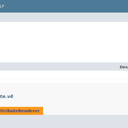
LP
Des
te.v4
ttributeRenderer